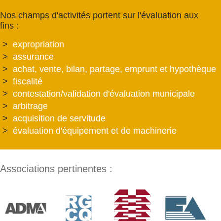
Nos champs d'activités portent sur l'évaluation aux
fins :
expropriation
assurance
achat, vente, bilan, partage, emprunt et hypothèque
fiscalité
contestation/validation d'évaluation municipale
arbitrage
acquisition de servitude
évaluation d'équipement et de machinerie
Associations pertinentes :