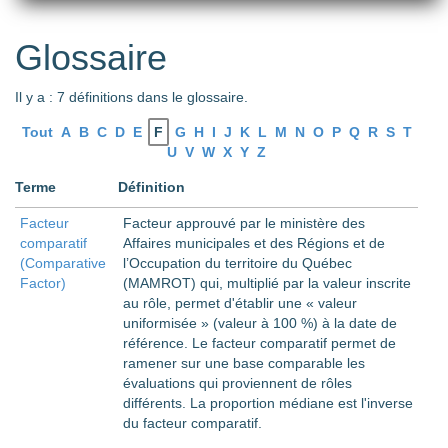
Glossaire
Il y a : 7 définitions dans le glossaire.
Tout
A
B
C
D
E
F
G
H
I
J
K
L
M
N
O
P
Q
R
S
T
U
V
W
X
Y
Z
Terme
Définition
Facteur
Facteur approuvé par le ministère des
comparatif
Affaires municipales et des Régions et de
(Comparative
l’Occupation du territoire du Québec
Factor)
(MAMROT) qui, multiplié par la valeur inscrite
au rôle, permet d'établir une « valeur
uniformisée » (valeur à 100 %) à la date de
référence. Le facteur comparatif permet de
ramener sur une base comparable les
évaluations qui proviennent de rôles
différents. La proportion médiane est l'inverse
du facteur comparatif.