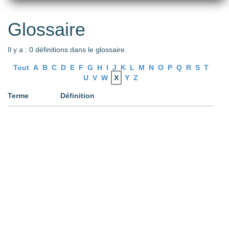
Glossaire
Il y a : 0 définitions dans le glossaire.
Tout
A
B
C
D
E
F
G
H
I
J
K
L
M
N
O
P
Q
R
S
T
U
V
W
X
Y
Z
Terme
Définition