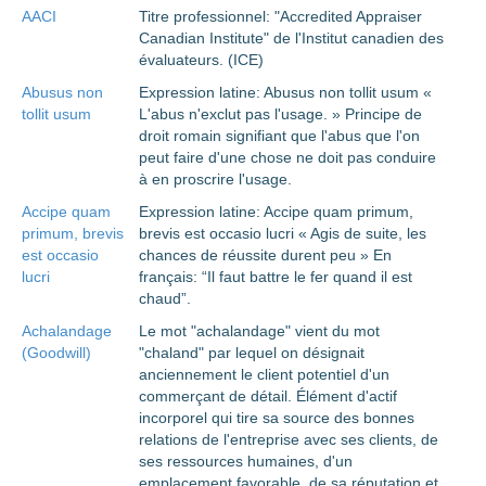
AACI
Titre professionnel: "Accredited Appraiser
Canadian Institute" de l'Institut canadien des
évaluateurs. (ICE)
Abusus non
Expression latine: Abusus non tollit usum «
tollit usum
L'abus n'exclut pas l'usage. » Principe de
droit romain signifiant que l'abus que l'on
peut faire d'une chose ne doit pas conduire
à en proscrire l'usage.
Accipe quam
Expression latine: Accipe quam primum,
primum, brevis
brevis est occasio lucri « Agis de suite, les
est occasio
chances de réussite durent peu » En
lucri
français: “Il faut battre le fer quand il est
chaud”.
Achalandage
Le mot "achalandage" vient du mot
(Goodwill)
"chaland" par lequel on désignait
anciennement le client potentiel d'un
commerçant de détail. Élément d'actif
incorporel qui tire sa source des bonnes
relations de l'entreprise avec ses clients, de
ses ressources humaines, d'un
emplacement favorable, de sa réputation et