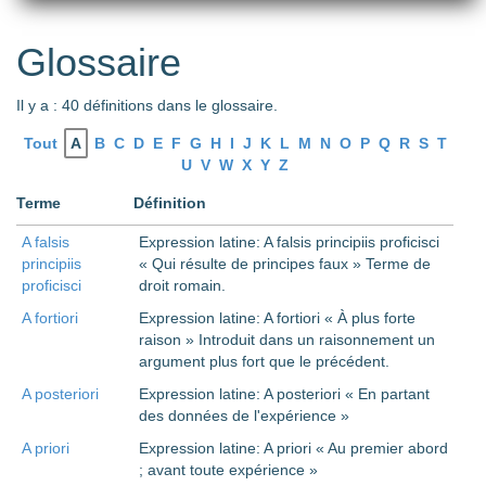
Glossaire
Il y a : 40 définitions dans le glossaire.
Tout
A
B
C
D
E
F
G
H
I
J
K
L
M
N
O
P
Q
R
S
T
U
V
W
X
Y
Z
Terme
Définition
A falsis
Expression latine: A falsis principiis proficisci
principiis
« Qui résulte de principes faux » Terme de
proficisci
droit romain.
A fortiori
Expression latine: A fortiori « À plus forte
raison » Introduit dans un raisonnement un
argument plus fort que le précédent.
A posteriori
Expression latine: A posteriori « En partant
des données de l'expérience »
A priori
Expression latine: A priori « Au premier abord
; avant toute expérience »