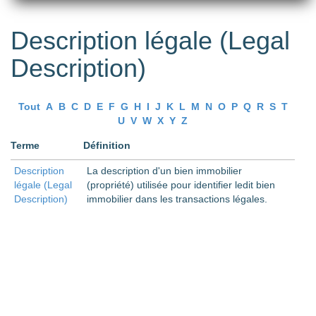
Description légale (Legal
Description)
Tout
A
B
C
D
E
F
G
H
I
J
K
L
M
N
O
P
Q
R
S
T
U
V
W
X
Y
Z
Terme
Définition
Description
La description d'un bien immobilier
légale (Legal
(propriété) utilisée pour identifier ledit bien
Description)
immobilier dans les transactions légales.