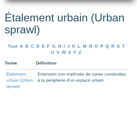
Étalement urbain (Urban
sprawl)
Tout
A
B
C
D
E
F
G
H
I
J
K
L
M
N
O
P
Q
R
S
T
U
V
W
X
Y
Z
Terme
Définition
Étalement
Extension non maîtrisée de zones construites
urbain (Urban
à la périphérie d’un espace urbain.
sprawl)