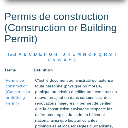
Permis de construction
(Construction or Building
Permit)
Tout
A
B
C
D
E
F
G
H
I
J
K
L
M
N
O
P
Q
R
S
T
U
V
W
X
Y
Z
Terme
Définition
Permis de
C'est le document administratif qui autorise
construction
toute personne (physique ou morale,
(Construction
publique ou privée) à édifier une construction
or Building
neuve, un ajout ou dans certains cas, des
Permit)
rénovations majeures. Il permet de vérifier
que la construction envisagée respecte les
différentes règles du code du bâtiment
national ainsi que les particularités
provinciales et locales: règles d'urbanisme,