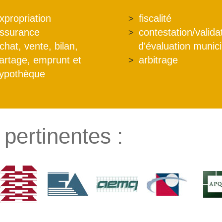
xpropriation
fiscalité
ssurance
contestation/valida
chat, vente, bilan,
d'évaluation munic
artage, emprunt et
arbitrage
ypothèque
pertinentes :