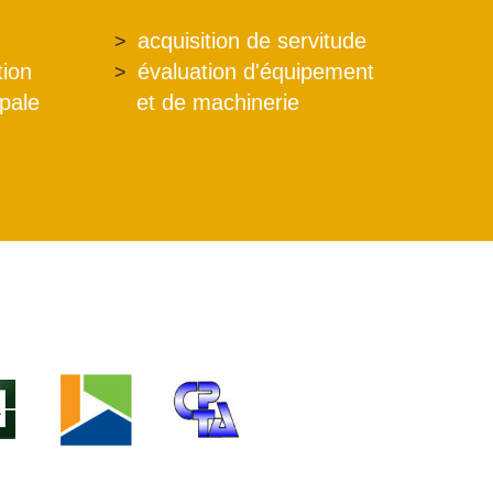
acquisition de servitude
tion
évaluation d'équipement
ipale
et de machinerie