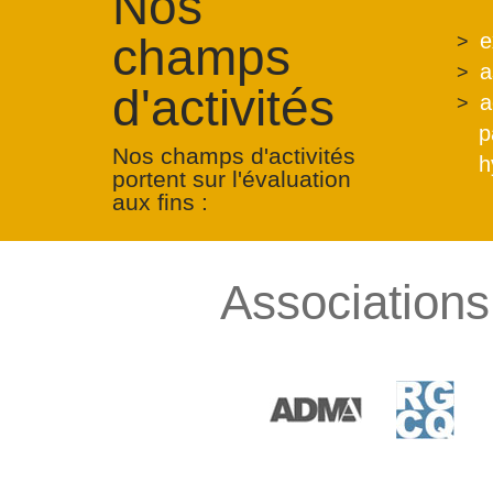
Nos
champs
e
a
d'activités
a
p
Nos champs d'activités
h
portent sur l'évaluation
aux fins :
Associations 