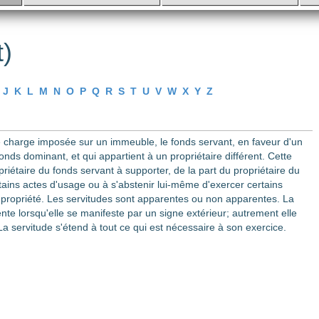
)
J
K
L
M
N
O
P
Q
R
S
T
U
V
W
X
Y
Z
e charge imposée sur un immeuble, le fonds servant, en faveur d'un
onds dominant, et qui appartient à un propriétaire différent. Cette
priétaire du fonds servant à supporter, de la part du propriétaire du
tains actes d'usage ou à s'abstenir lui-même d'exercer certains
a propriété. Les servitudes sont apparentes ou non apparentes. La
nte lorsqu'elle se manifeste par un signe extérieur; autrement elle
a servitude s'étend à tout ce qui est nécessaire à son exercice.