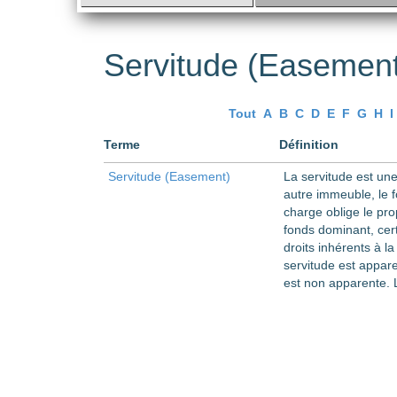
Servitude (Easement
Tout
A
B
C
D
E
F
G
H
I
Terme
Définition
Servitude (Easement)
La servitude est un
autre immeuble, le f
charge oblige le pro
fonds dominant, cer
droits inhérents à l
servitude est appare
est non apparente. L